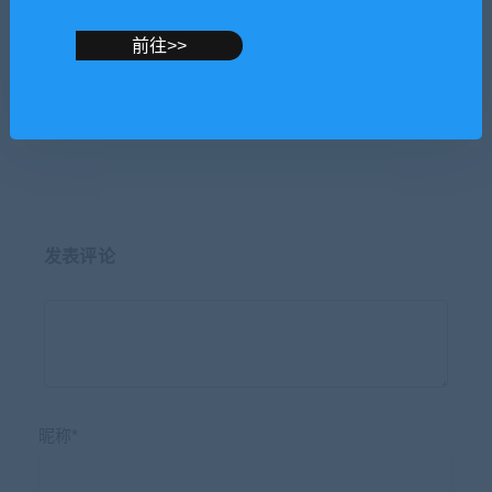
前往>>
全画幅新款微单佳能EOS R5
视频动态，一个被微信遗忘的
8K视频拍摄功能强势袭来,“高
功能
级感”随手拈来
发表评论
昵称*