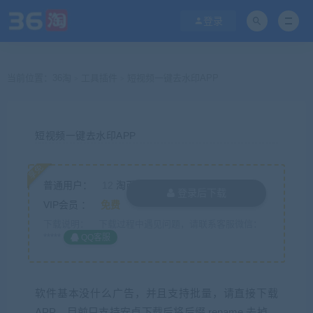
登录
当前位置：
36淘
工具插件
短视频一键去水印APP
>
>
短视频一键去水印APP
享免
普通用户：
12
淘币
登录后下载
VIP会员 ：
免费
下载说明：
下载过程中遇见问题，请联系客服微信：
*****
QQ客服
软件基本没什么广告，并且支持批量，请直接下载
APP，目前只支持安卓下载后将后缀.rename 去掉。