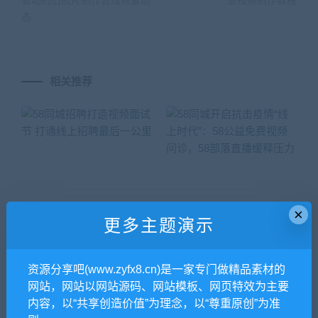
会动的旧照片制作合成修复动
景视频制作教程
态
相关推荐
×
更多主题演示
资源分享吧(www.zyfx8.cn)是一家专门做精品素材的
58同城招聘打造视频面试节
58同城开启抗击疫情“线上时
网站，网站以网站源码、网站模板、网页特效为主要
打通线上招聘最后一公里
代”：58公益免费视频问诊，5
内容，以“共享创造价值”为理念，以“尊重原创”为准
8部落直播缓释压力