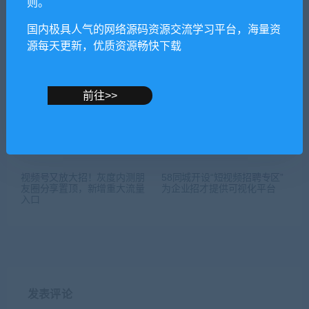
则。
国内极具人气的网络源码资源交流学习平台，海量资
源每天更新，优质资源畅快下载
前往>>
视频号又放大招！灰度内测朋
58同城开设“短视频招聘专区”
友圈分享置顶，新增重大流量
为企业招才提供可视化平台
入口
发表评论