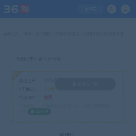
登录
当前位置：
36淘
教程学院
内容创作课程
抖音同城号-群内分享课
>
>
>
抖音同城号-群内分享课
享免
普通用户：
12淘币
(
暂无购买权限
)
升级VIP
登录后下载
VIP会员 ：
7.2淘币
终身VIP ：
免费
下载说明：
下载过程中遇见问题，请联系客服微信：
*****
QQ客服